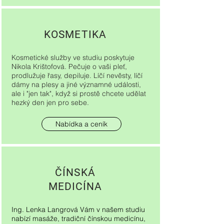
KOSMETIKA
Kosmetické služby ve studiu poskytuje
Nikola Krištofová. Pečuje o vaši pleť,
prodlužuje řasy, depiluje. Líčí nevěsty, líčí
dámy na plesy a jiné významné události,
ale i "jen tak", když si prostě chcete udělat
hezký den jen pro sebe.
Nabídka a ceník
ČÍNSKÁ
MEDICÍNA
Ing. Lenka Langrová Vám v našem studiu
nabízí masáže, tradiční čínskou medicínu,