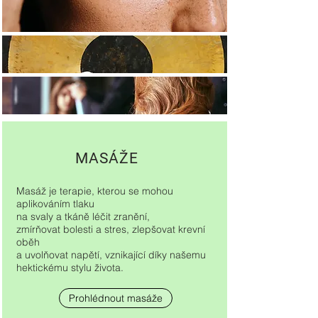
MASÁŽE
Masáž je
terapie
, kterou se mohou
aplikováním
tlaku
na
svaly
a tkáně léčit
zranění
,
zmírňovat
bolesti
a
stres
, zlepšovat
krevní
oběh
a uvolňovat napětí, vznikající díky našemu
hektickému stylu života.
Prohlédnout masáže