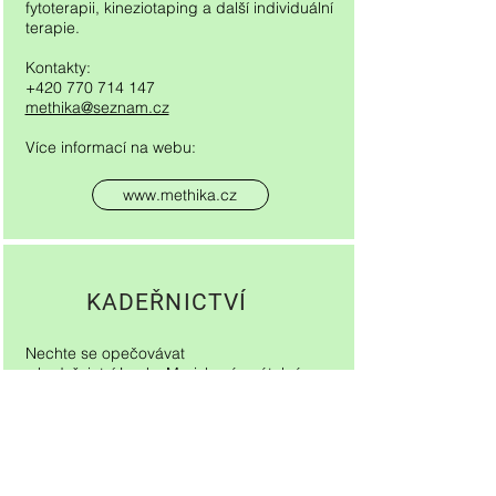
fytoterapii, kineziotaping a další individuální
terapie.​
Kontakty:
+420 770 714 147
methika@seznam.cz
Více informací na webu:
www.methika.cz
KADEŘNICTVÍ
Nechte se opečovávat
v kadeřnictví Lenky Mariskové, v útulném
interiéru studia I.N.SPIRACE.
Nabídka a ceník