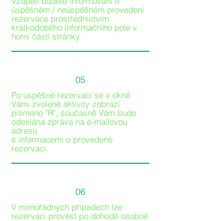
Vzápětí budete informováni o
úspěšném / neúspěšném provedení
rezervace prostřednictvím
krátkodobého informačního pole v
horní části stránky.
05
Po úspěšné rezervaci se v okně
Vámi zvolené aktivity zobrazí
písmeno "R", současně Vám bude
odeslána zpráva na e-mailovou
adresu
s informacemi o provedené
rezervaci.
06
V mimořádných případech lze
rezervaci provést po dohodě osobně