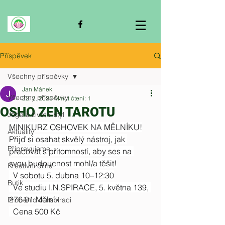
Příspěvek
Všechny příspěvky
Jan Mánek
Všechny příspěvky
22. 3. 2025
Minut čtení: 1
OSHO ZEN TAROTU
Jóga a životní styl
MINIKURZ OSHOVEK NA MĚLNÍKU!
Aktuality
Přijď si osahat skvělý nástroj, jak 
Připravujeme
pracovat s přítomností, aby ses na 
svou budoucnost mohl/a těšit!
Kreativní dílna
  V sobotu 5. dubna 10–12:30
Butik
  Ve studiu I.N.SPIRACE, 5. května 139, 
276 01 Mělník
Proběhlo v inspiraci
  Cena 500 Kč